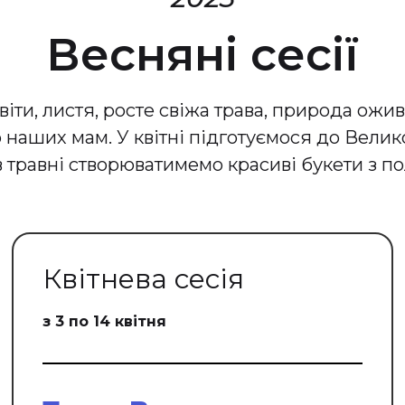
Весняні сесії
іти, листя, росте свіжа трава, природа ожив
о наших мам. У квітні підготуємося до Вели
 травні створюватимемо красиві букети з поль
Квітнева сесія
з 3 по 14 квітня