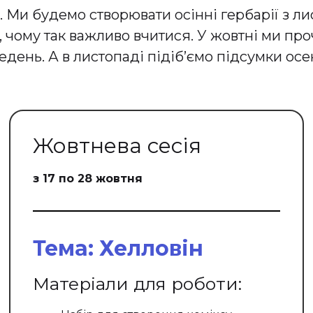
Ми будемо створювати осінні гербарії з ли
 чому так важливо вчитися. У жовтні ми проч
ень. А в листопаді підіб’ємо підсумки осен
Жовтнева сесія
з 17 по 28 жовтня
Тема: Хелловін
Матеріали для роботи: