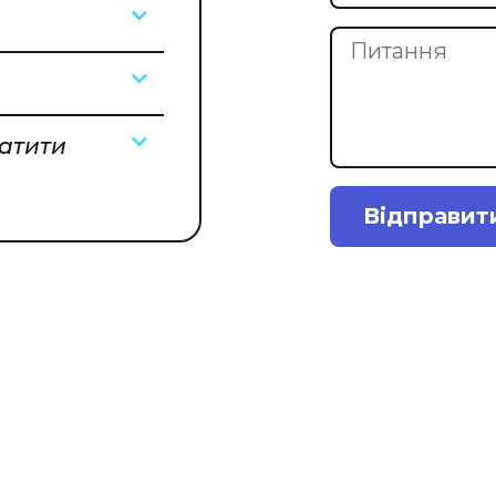
латити
Відправит