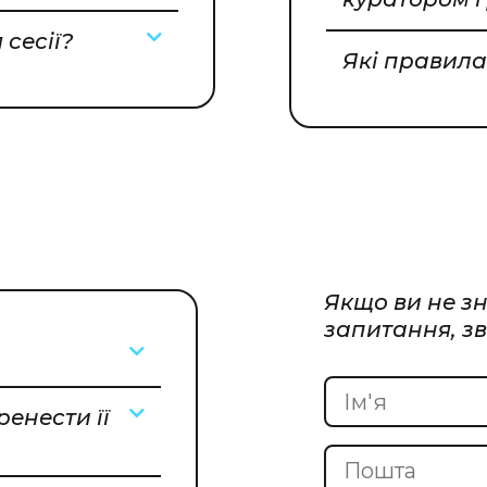
 сесії?
Які правила
Якщо ви не зн
запитання, зв
енести її