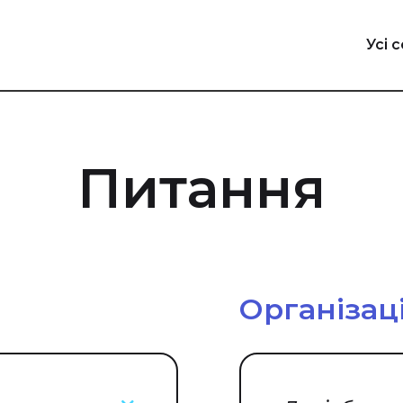
Усі с
Питання
Організац