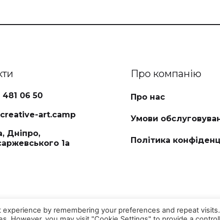
кти
Про компанію
 481 06 50
Про нас
reative-art.camp
Умови обслуговува
, Дніпро,
Політика конфіденц
саржевського 1а
t experience by remembering your preferences and repeat visits
ies. However, you may visit "Cookie Settings" to provide a control