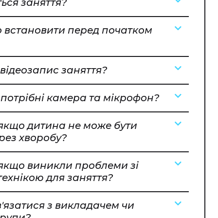
ться заняття?
 встановити перед початком
 відеозапис заняття?
 потрібні камера та мікрофон?
якщо дитина не може бути
рез хворобу?
якщо виникли проблеми зі
технікою для заняття?
в'язатися з викладачем чи
групи?