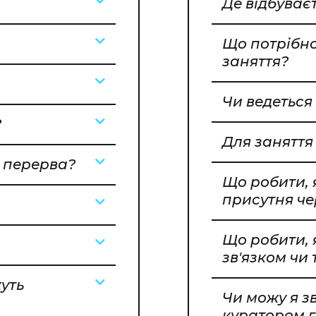
Де відбуває
Що потрібно
заняття?
Чи ведеться
?
Для заняття
є перерва?
Що робити, 
присутня че
Що робити, 
зв'язком чи 
уть
Чи можу я з
куратором 