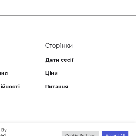
Сторінки
Дати сесії
ння
Ціни
ійності
Питання
. By
led
Cookie Settings
Accept All