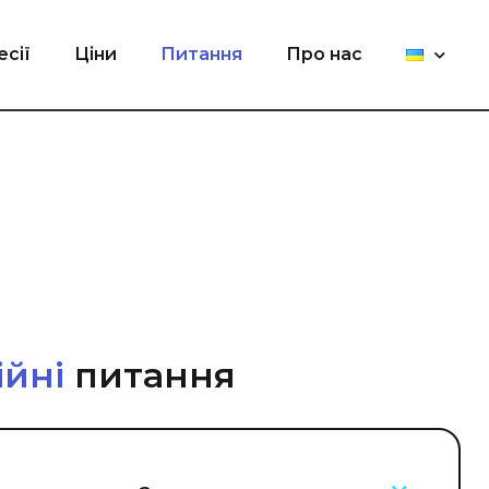
есії
Ціни
Питання
Про нас
ійні
питання